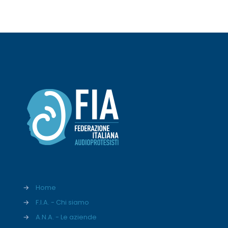
→
Home
→
F.I.A. - Chi siamo
→
A.N.A. - Le aziende