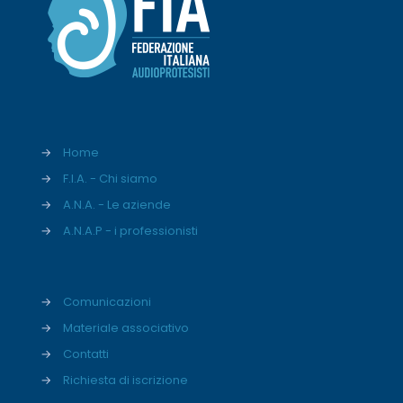
→
Home
→
F.I.A. - Chi siamo
→
A.N.A. - Le aziende
→
A.N.A.P - i professionisti
→
Comunicazioni
→
Materiale associativo
→
Contatti
→
Richiesta di iscrizione